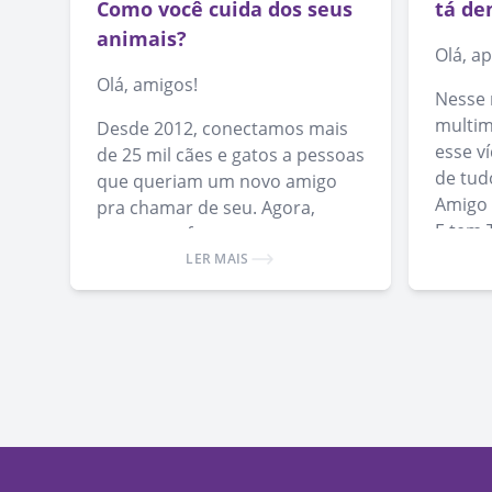
Como você cuida dos seus
tá de
animais?
Olá, a
Olá, amigos!
Nesse 
multim
Desde 2012, conectamos mais
esse v
de 25 mil cães e gatos a pessoas
de tud
que queriam um novo amigo
Amigo 
pra chamar de seu. Agora,
E tem 
queremos fazer pontes para
ver, é 
melhorar a saúde e qualidade
LER MAIS
de vida dos animais que já
conseguiram um lar.