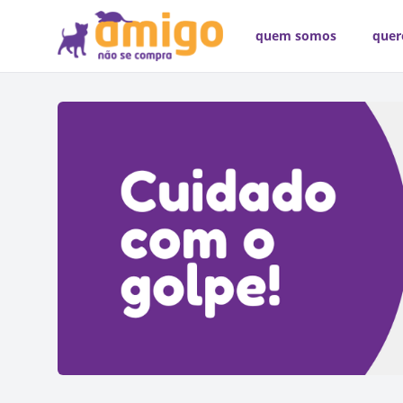
quem somos
quer