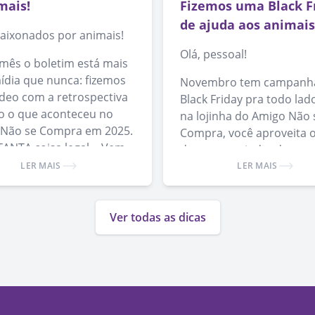
mais!
Fizemos uma Black F
de ajuda aos animais
paixonados por animais!
Olá, pessoal!
mês o boletim está mais
ídia que nunca: fizemos
Novembro tem campanh
ídeo com a retrospectiva
Black Friday pra todo lad
o o que aconteceu no
na lojinha do Amigo Não 
Não se Compra em 2025.
Compra, você aproveita 
TANTA coisa legal… Vem
descontos ajudando a
só dar o play!
bicharada. Além disso, a
LER MAIS
LER MAIS
presentear com nossos
produtos, você ajuda a e
Ver todas as dicas
a causa da adoção de ani
🙂