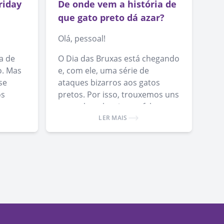
riday
De onde vem a história de
que gato preto dá azar?
Olá, pessoal!
a de
O Dia das Bruxas está chegando
o. Mas
e, com ele, uma série de
se
ataques bizarros aos gatos
os
pretos. Por isso, trouxemos uns
textos bem legais que falam
o
sobre isso.
LER MAIS
spalhar
mais.