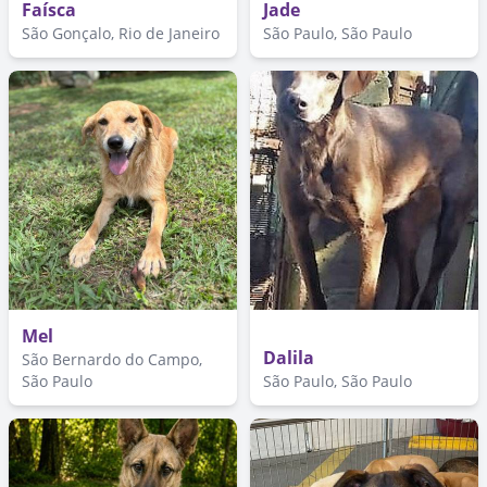
Faísca
Jade
São Gonçalo, Rio de Janeiro
São Paulo, São Paulo
Mel
Dalila
São Bernardo do Campo,
São Paulo
São Paulo, São Paulo