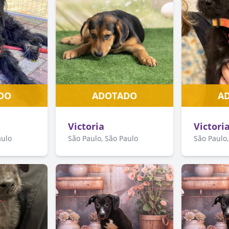
DO
ADOTADO
A
Victoria
Victori
aulo
São Paulo, São Paulo
São Paulo,