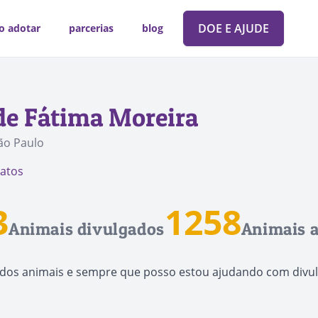
DOE E AJUDE
o adotar
parcerias
blog
 de Fátima Moreira
ão Paulo
tatos
3
1258
Animais divulgados
Animais 
dos animais e sempre que posso estou ajudando com divulg