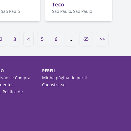
Teco
 São Paulo
São Paulo, São Paulo
2
3
4
5
6
…
65
>>
GO
PERFIL
 Não se Compra
Minha página de perfil
quentes
Cadastre-se
 Política de