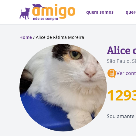
quem somos
quer
Home
/ Alice de Fátima Moreira
Alice
São Paulo, S
Ver con
129
Sou amante 