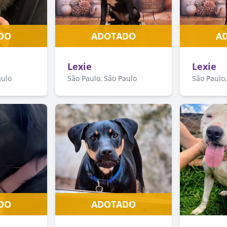
DO
ADOTADO
A
Lexie
Lexie
aulo
São Paulo, São Paulo
São Paulo,
DO
ADOTADO