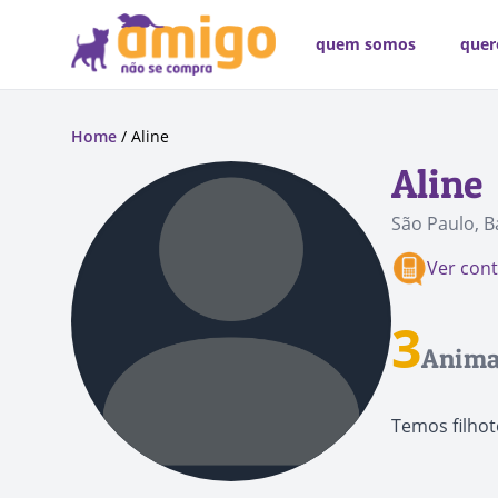
quem somos
quer
Home
/ Aline
Aline
São Paulo, B
Ver con
3
Anima
Temos filhot