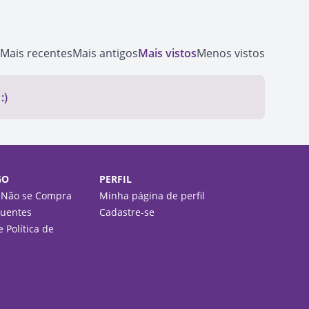
Mais recentes
Mais antigos
Mais vistos
Menos vistos
:)
GO
PERFIL
 Não se Compra
Minha página de perfil
quentes
Cadastre-se
 Política de