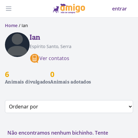
entrar
Abrir menu
Home
/ Ian
Ian
Espírito Santo, Serra
Ver contatos
6
0
Animais divulgados
Animais adotados
Não encontramos nenhum bichinho. Tente