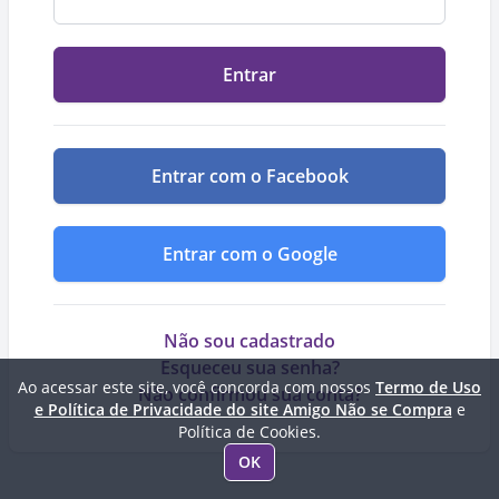
Entrar
Entrar com o Facebook
Entrar com o Google
Não sou cadastrado
Esqueceu sua senha?
Ao acessar este site, você concorda com nossos
Termo de Uso
Não confirmou sua conta?
e Política de Privacidade do site Amigo Não se Compra
e
Política de Cookies.
OK