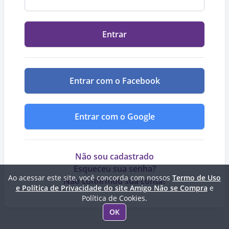
Entrar
Entrar com o Facebook
Entrar com o Google
Não sou cadastrado
Esqueceu sua senha?
Ao acessar este site, você concorda com nossos
Termo de Uso
Não confirmou sua conta?
e Política de Privacidade do site Amigo Não se Compra
e
Política de Cookies.
OK