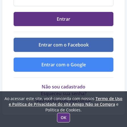
Entrar
Entrar com o Facebook
Entrar com o Google
Não sou cadastrado
Esqueceu sua senha?
Ao acessar este site, você concorda com nossos
Termo de Uso
Não confirmou sua conta?
e Política de Privacidade do site Amigo Não se Compra
e
Política de Cookies.
OK