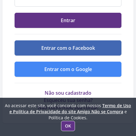
Entrar
Entrar com o Facebook
Entrar com o Google
Não sou cadastrado
Esqueceu sua senha?
Ao acessar este site, você concorda com nossos
Termo de Uso
Não confirmou sua conta?
e Política de Privacidade do site Amigo Não se Compra
e
Política de Cookies.
OK