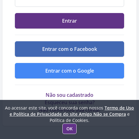
Entrar
Entrar com o Facebook
Entrar com o Google
Não sou cadastrado
Esqueceu sua senha?
Ao acessar este site, você concorda com nossos
Termo de Uso
Não confirmou sua conta?
e Política de Privacidade do site Amigo Não se Compra
e
Política de Cookies.
OK