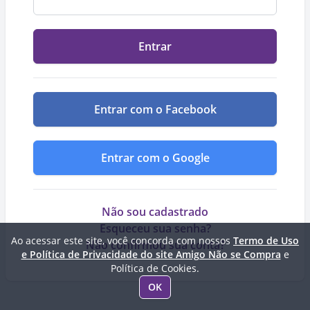
Entrar
Entrar com o Facebook
Entrar com o Google
Não sou cadastrado
Esqueceu sua senha?
Ao acessar este site, você concorda com nossos
Termo de Uso
Não confirmou sua conta?
e Política de Privacidade do site Amigo Não se Compra
e
Política de Cookies.
OK