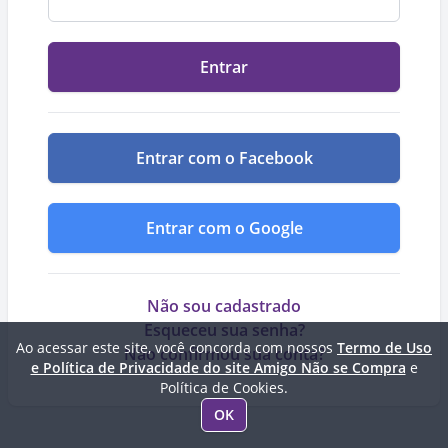
Entrar
Entrar com o Facebook
Entrar com o Google
Não sou cadastrado
Esqueceu sua senha?
Ao acessar este site, você concorda com nossos
Termo de Uso
Não confirmou sua conta?
e Política de Privacidade do site Amigo Não se Compra
e
Política de Cookies.
OK