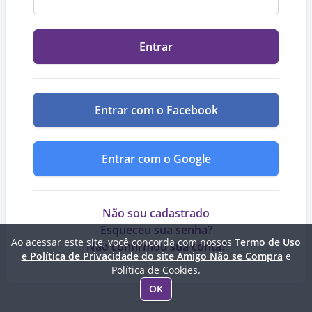
Entrar
Entrar com o Facebook
Entrar com o Google
Não sou cadastrado
Esqueceu sua senha?
Ao acessar este site, você concorda com nossos
Termo de Uso
Não confirmou sua conta?
e Política de Privacidade do site Amigo Não se Compra
e
Política de Cookies.
OK