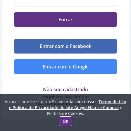
Entrar
Entrar com o Facebook
Entrar com o Google
Não sou cadastrado
Esqueceu sua senha?
Ao acessar este site, você concorda com nossos
Termo de Uso
Não confirmou sua conta?
e Política de Privacidade do site Amigo Não se Compra
e
Política de Cookies.
OK