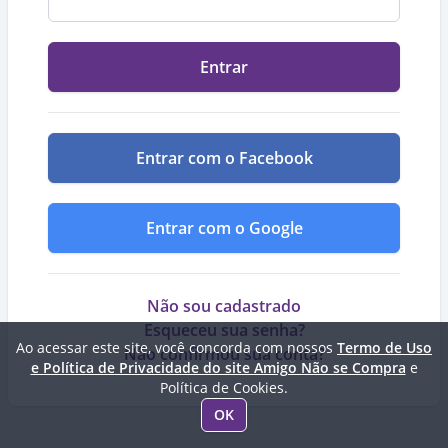
Entrar
Entrar com o Facebook
Entrar com o Google
Não sou cadastrado
Esqueceu sua senha?
Ao acessar este site, você concorda com nossos
Termo de Uso
Não confirmou sua conta?
e Política de Privacidade do site Amigo Não se Compra
e
Política de Cookies.
OK