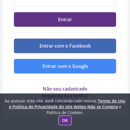
Entrar
Entrar com o Facebook
Entrar com o Google
Não sou cadastrado
Esqueceu sua senha?
Ao acessar este site, você concorda com nossos
Termo de Uso
Não confirmou sua conta?
e Política de Privacidade do site Amigo Não se Compra
e
Política de Cookies.
OK