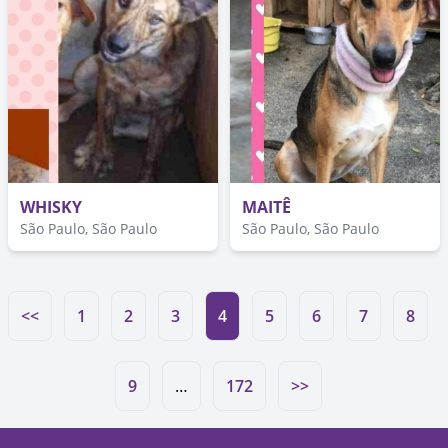
WHISKY
MAITÊ
São Paulo, São Paulo
São Paulo, São Paulo
<<
1
2
3
4
5
6
7
8
9
…
172
>>