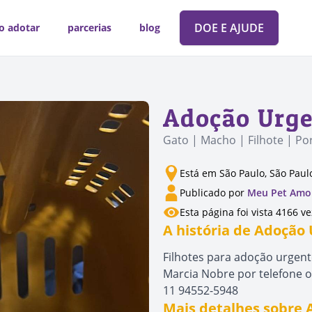
DOE E AJUDE
o adotar
parcerias
blog
Adoção Urge
Gato | Macho | Filhote | P
Está em São Paulo, São Paul
Publicado por
Meu Pet Amo
Esta página foi vista 4166 v
A história de Adoção
Filhotes para adoção urgent
Marcia Nobre por telefone 
11 94552-5948
Mais detalhes sobre