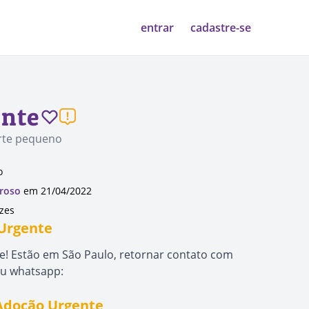
entrar
cadastre-se
nte
orte pequeno
o
roso
em 21/04/2022
ezes
 Urgente
e! Estão em São Paulo, retornar contato com
ou whatsapp:
 Adoção Urgente