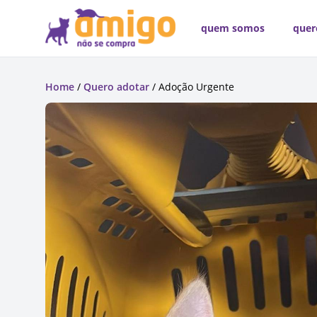
quem somos
quer
Home
/
Quero adotar
/ Adoção Urgente