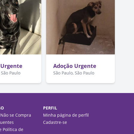
 Urgente
Adoção Urgente
 São Paulo
São Paulo, São Paulo
GO
PERFIL
 Não se Compra
Minha página de perfil
quentes
Cadastre-se
 Política de