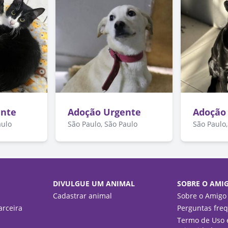
ente
Adoção Urgente
Adoção
aulo
São Paulo, São Paulo
São Paulo,
DIVULGUE UM ANIMAL
SOBRE O AMI
Cadastrar animal
Sobre o Amigo
rceira
Perguntas fre
Termo de Uso e