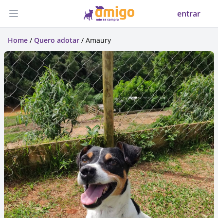
entrar
Abrir menu
Home
/
Quero adotar
/ Amaury