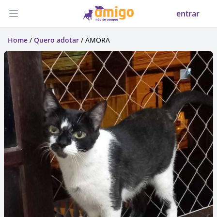
entrar
Abrir menu
Home
/
Quero adotar
/ AMORA