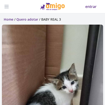
entrar
Abrir menu
Home
/
Quero adotar
/ BABY REAL 3