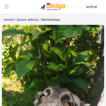
entrar
Abrir menu
Home
/
Quero adotar
/ Bartolomeu