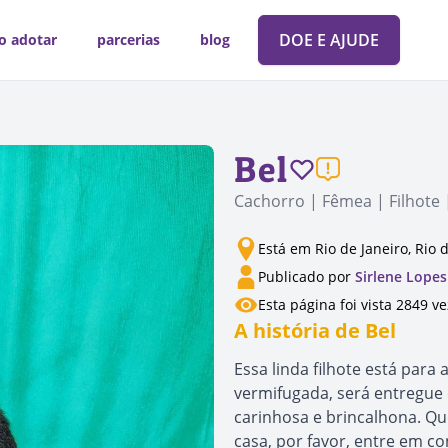
DOE E AJUDE
o adotar
parcerias
blog
Bel
Cachorro | Fêmea | Filhote 
Está em Rio de Janeiro, Rio 
Publicado por
Sirlene Lopes
Esta página foi vista 2849 v
A história de Bel
Essa linda filhote está para
vermifugada, será entregue c
carinhosa e brincalhona. Qu
casa, por favor, entre em co