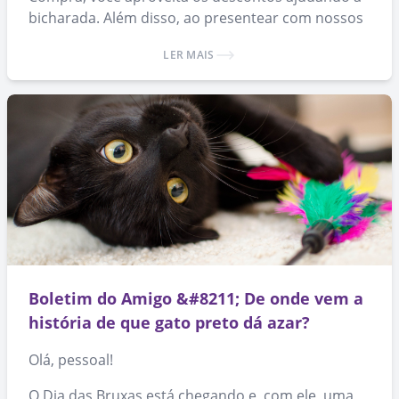
bicharada. Além disso, ao presentear com nossos
produtos, você ajuda a espalhar a causa da
LER MAIS
adoção de animais. 🙂
Boletim do Amigo &#8211; De onde vem a
história de que gato preto dá azar?
Olá, pessoal!
O Dia das Bruxas está chegando e, com ele, uma