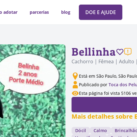
DOE E AJUDE
o adotar
parcerias
blog
Bellinha
Cachorro | Fêmea | Adulto 
Está em São Paulo, São Paul
Publicado por
Toca dos Pel
Esta página foi vista 5106 v
Mais detalhes sobre 
Dócil
Calmo
Brincalhã