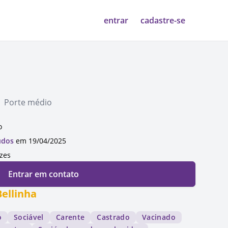
entrar
cadastre-se
| Porte médio
o
udos
em 19/04/2025
ezes
Entrar em contato
Bellinha
o
Sociável
Carente
Castrado
Vacinado