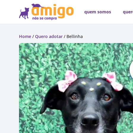
quem somos
quer
Home
/
Quero adotar
/ Bellinha