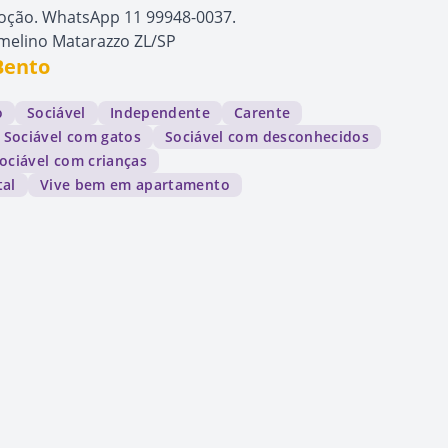
doção. WhatsApp 11 99948-0037.
rmelino Matarazzo ZL/SP
Bento
o
Sociável
Independente
Carente
Sociável com gatos
Sociável com desconhecidos
ociável com crianças
tal
Vive bem em apartamento