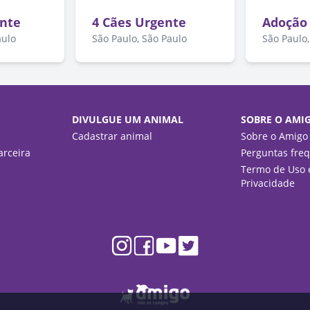
nte
4 Cães Urgente
Adoção
aulo
São Paulo, São Paulo
São Paulo,
DIVULGUE UM ANIMAL
SOBRE O AMI
Cadastrar animal
Sobre o Amigo
rceira
Perguntas fre
Termo de Uso e
Privacidade