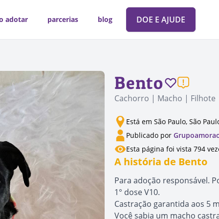
DOE E AJUDE
o adotar
parcerias
blog
Bento
Cachorro | Macho | Filhote
Está em São Paulo, São Paul
Publicado por
Grupoamorao
Esta página foi vista 794 vez
A história de Bento
Para adoção responsável. Po
1° dose V10.
Castração garantida aos 5 m
Você sabia um macho castra