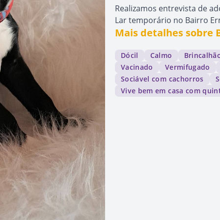
Realizamos entrevista de a
Lar temporário no Bairro E
Mais detalhes sobre 
Dócil
Calmo
Brincalhã
Vacinado
Vermifugado
Sociável com cachorros
S
Vive bem em casa com quin