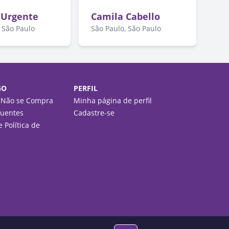
 Urgente
Camila Cabello
 São Paulo
São Paulo, São Paulo
GO
PERFIL
 Não se Compra
Minha página de perfil
quentes
Cadastre-se
 Política de