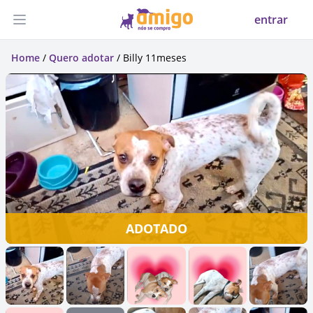
entrar
Abrir menu
Home
/
Quero adotar
/ Billy 11meses
ADOTADO