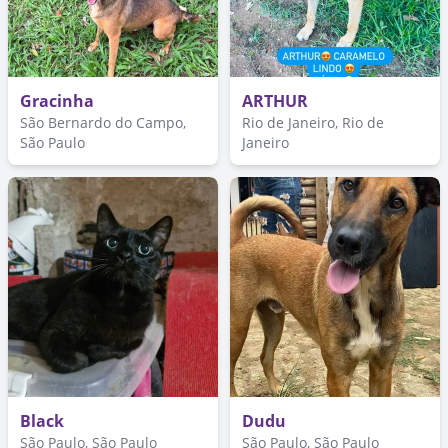
Gracinha
ARTHUR
São Bernardo do Campo,
Rio de Janeiro, Rio de
São Paulo
Janeiro
Black
Dudu
São Paulo, São Paulo
São Paulo, São Paulo