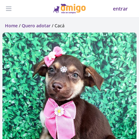
entrar
Abrir menu
Home
/
Quero adotar
/ Cacá