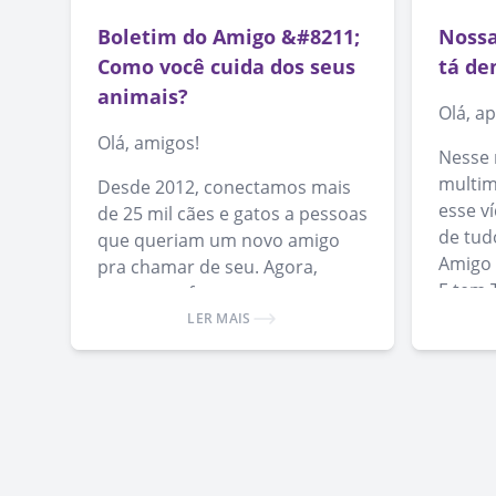
Boletim do Amigo &#8211;
Nossa
Como você cuida dos seus
tá de
animais?
Olá, a
Olá, amigos!
Nesse 
multim
Desde 2012, conectamos mais
esse v
de 25 mil cães e gatos a pessoas
de tud
que queriam um novo amigo
Amigo 
pra chamar de seu. Agora,
E tem 
queremos fazer pontes para
ver, é 
melhorar a saúde e qualidade
LER MAIS
de vida dos animais que já
conseguiram um lar.