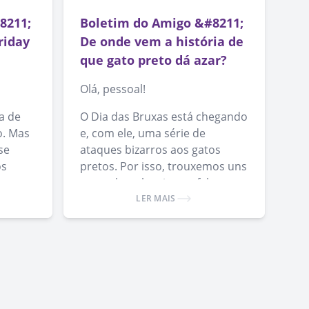
8211;
Boletim do Amigo &#8211;
riday
De onde vem a história de
que gato preto dá azar?
Olá, pessoal!
a de
O Dia das Bruxas está chegando
o. Mas
e, com ele, uma série de
se
ataques bizarros aos gatos
os
pretos. Por isso, trouxemos uns
textos bem legais que falam
o
sobre isso.
LER MAIS
spalhar
mais.