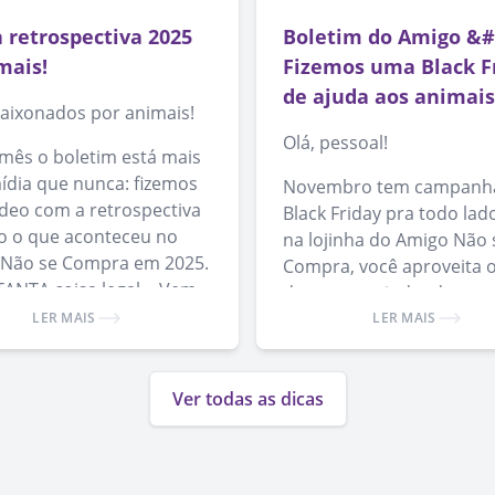
 retrospectiva 2025
Boletim do Amigo &#
mais!
Fizemos uma Black F
de ajuda aos animais
paixonados por animais!
Olá, pessoal!
mês o boletim está mais
ídia que nunca: fizemos
Novembro tem campanh
ídeo com a retrospectiva
Black Friday pra todo lad
o o que aconteceu no
na lojinha do Amigo Não 
Não se Compra em 2025.
Compra, você aproveita 
TANTA coisa legal… Vem
descontos ajudando a
só dar o play!
bicharada. Além disso, a
LER MAIS
LER MAIS
presentear com nossos
produtos, você ajuda a e
Ver todas as dicas
a causa da adoção de ani
🙂