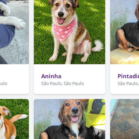
Aninha
Pintad
aulo
São Paulo, São Paulo
São Paulo,