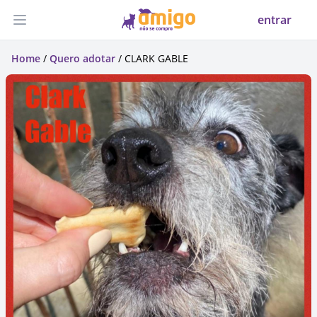
entrar
Abrir menu
Home
/
Quero adotar
/ CLARK GABLE