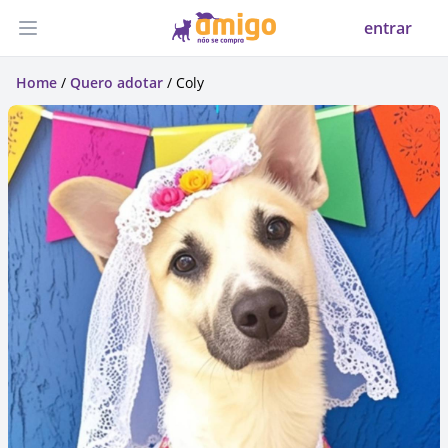
entrar
Abrir menu
Home
/
Quero adotar
/ Coly