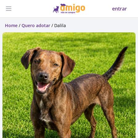
entrar
Abrir menu
Home
/
Quero adotar
/ Dalila