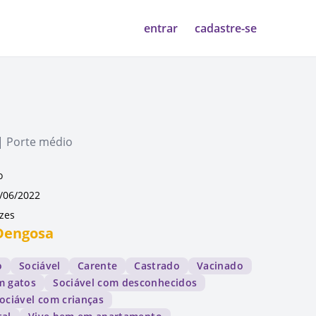
entrar
cadastre-se
| Porte médio
o
/06/2022
ezes
 Dengosa
o
Sociável
Carente
Castrado
Vacinado
m gatos
Sociável com desconhecidos
ociável com crianças