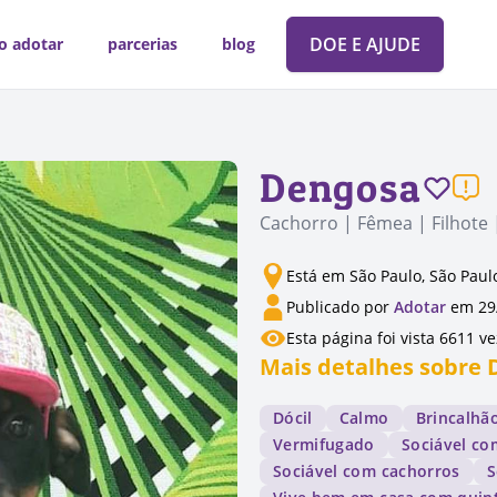
DOE E AJUDE
o adotar
parcerias
blog
Dengosa
Cachorro | Fêmea | Filhote 
Está em São Paulo, São Paul
Publicado por
Adotar
em 29
Esta página foi vista 6611 v
Mais detalhes sobre
Dócil
Calmo
Brincalhã
Vermifugado
Sociável co
Sociável com cachorros
S