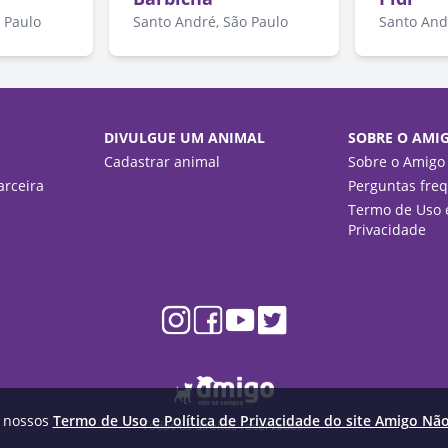
 Paulo
Santo André, São Paulo
Santo And
DIVULGUE UM ANIMAL
SOBRE O AMI
Cadastrar animal
Sobre o Amigo
rceira
Perguntas fre
Termo de Uso e
Privacidade
m nossos
Termo de Uso e Política de Privacidade do site Amigo Nã
Todos os direitos reservados.