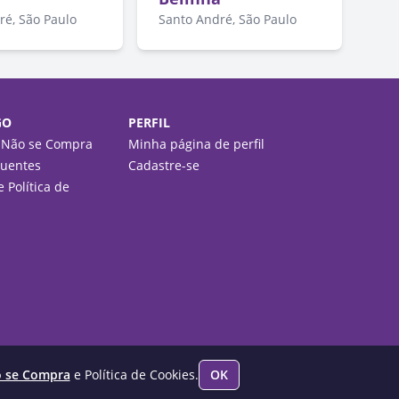
ré, São Paulo
Santo André, São Paulo
GO
PERFIL
 Não se Compra
Minha página de perfil
quentes
Cadastre-se
 Política de
o se Compra
e Política de Cookies.
OK