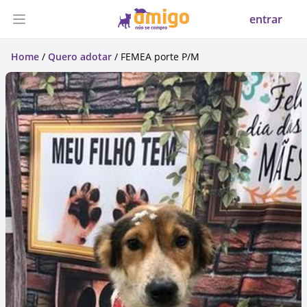
entrar
Abrir menu
Home
/
Quero adotar
/ FEMEA porte P/M