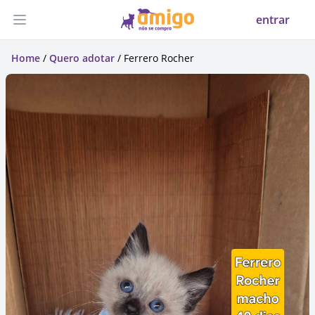
entrar
Abrir menu
Home
/
Quero adotar
/ Ferrero Rocher