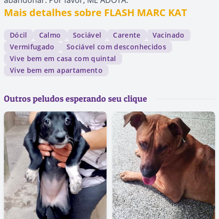
abandonar. Por favor, ME ADOTA.
Mais detalhes sobre FLASH MARC KAT
Dócil
Calmo
Sociável
Carente
Vacinado
Vermifugado
Sociável com desconhecidos
Vive bem em casa com quintal
Vive bem em apartamento
Outros peludos esperando seu clique