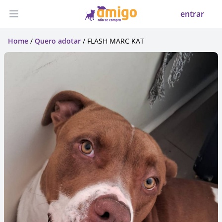
entrar
Abrir menu
Home
/
Quero adotar
/ FLASH MARC KAT