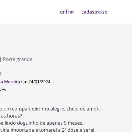
entrar
cadastre-se
| Porte grande
o
ma Moreira
em 24/01/2024
ezes
do um companheirinho alegre, cheio de amor,
 as horas?
se lindo doguinho de apenas 5 meses.
vacina importada e tomarei a 2ª dose e serei