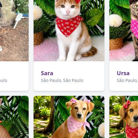
Sara
Ursa
aulo
São Paulo, São Paulo
São Paulo,