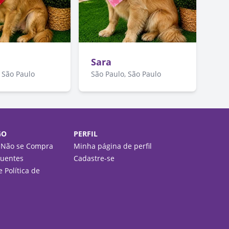
Sara
 São Paulo
São Paulo, São Paulo
GO
PERFIL
 Não se Compra
Minha página de perfil
quentes
Cadastre-se
 Política de