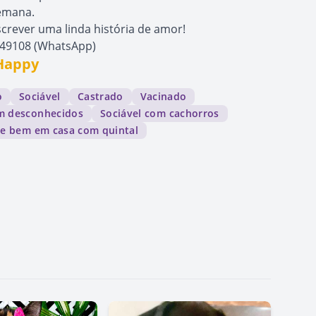
emana.
screver uma linda história de amor!
9549108 (WhatsApp)
 Happy
o
Sociável
Castrado
Vacinado
om desconhecidos
Sociável com cachorros
ve bem em casa com quintal