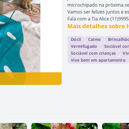
microchipado na próxima s
Vamos ser felizes juntos e e
Fala com a Tia Alice (11)99
Mais detalhes sobre
Dócil
Calmo
Brincalhã
Vermifugado
Sociável c
Sociável com crianças
Vi
Vive bem em apartamento