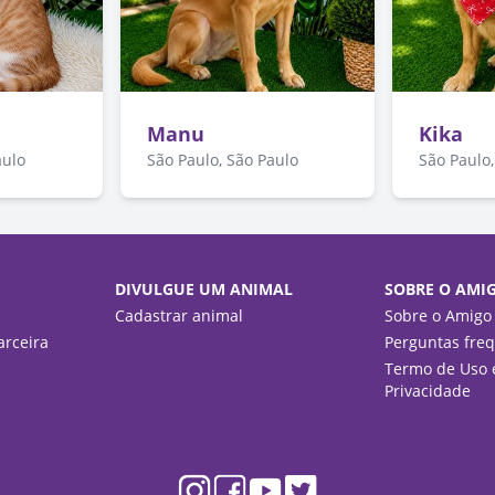
Manu
Kika
aulo
São Paulo, São Paulo
São Paulo,
DIVULGUE UM ANIMAL
SOBRE O AMI
Cadastrar animal
Sobre o Amigo
rceira
Perguntas fre
Termo de Uso e
Privacidade