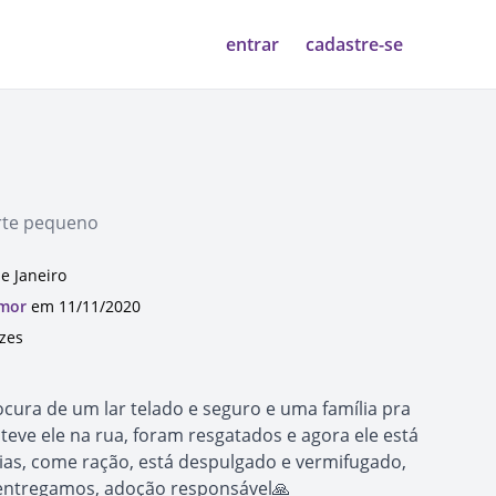
entrar
cadastre-se
rte pequeno
de Janeiro
Amor
em 11/11/2020
ezes
ocura de um lar telado e seguro e uma família pra
teve ele na rua, foram resgatados e agora ele está
s, come ração, está despulgado e vermifugado,
entregamos, adoção responsável🙏