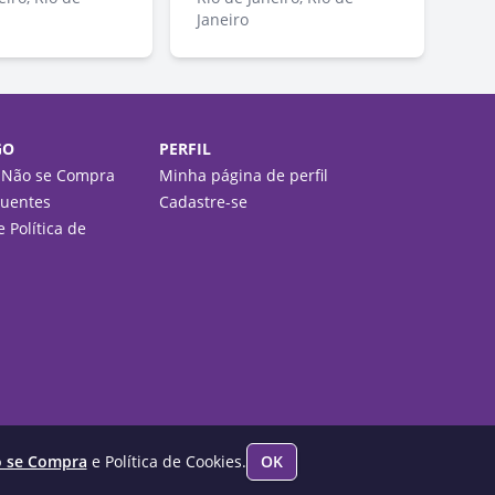
Janeiro
GO
PERFIL
 Não se Compra
Minha página de perfil
quentes
Cadastre-se
 Política de
o se Compra
e Política de Cookies.
OK