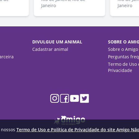
Janeiro
Janeiro
DIVULGUE UM ANIMAL
SOBRE O AMI
Cadastrar animal
Sobre o Amigo
rceira
Perguntas fre
Termo de Uso e
Privacidade
m nossos
Termo de Uso e Política de Privacidade do site Amigo Nã
Todos os direitos reservados.