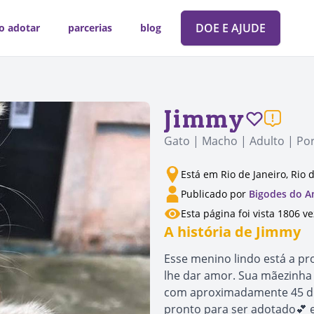
DOE E AJUDE
o adotar
parcerias
blog
Jimmy
Gato | Macho | Adulto | Po
Está em Rio de Janeiro, Rio 
Publicado por
Bigodes do 
Esta página foi vista 1806 v
A história de Jimmy
Esse menino lindo está a pr
lhe dar amor. Sua mãezinha 
com aproximadamente 45 dia
pronto para ser adotado💕 