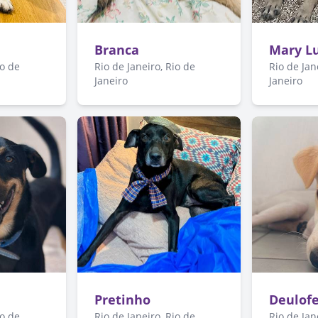
Branca
Mary L
io de
Rio de Janeiro, Rio de
Rio de Jan
Janeiro
Janeiro
Pretinho
Deulof
io de
Rio de Janeiro, Rio de
Rio de Jan