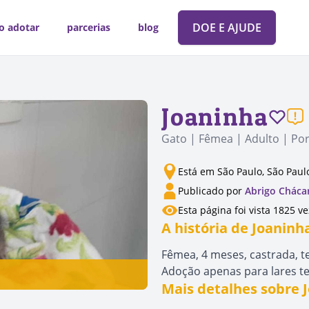
DOE E AJUDE
o adotar
parcerias
blog
Joaninha
Gato | Fêmea | Adulto | Po
Está em São Paulo, São Paul
Publicado por
Abrigo Cháca
Esta página foi vista 1825 v
A história de Joaninh
Fêmea, 4 meses, castrada, te
Adoção apenas para lares te
Mais detalhes sobre 