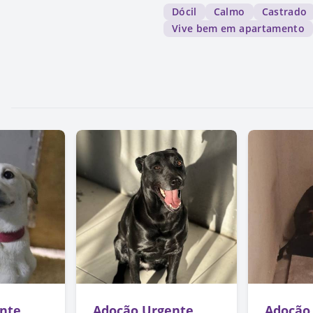
Dócil
Calmo
Castrado
Vive bem em apartamento
nte
Adoção Urgente
Adoção