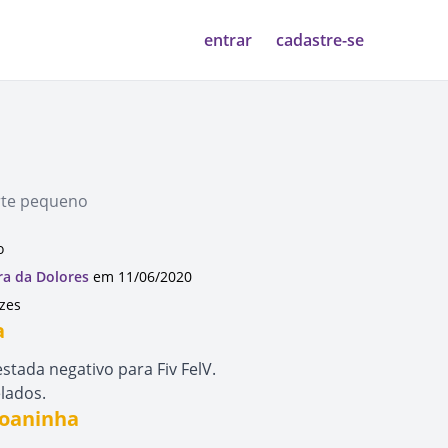
entrar
cadastre-se
rte pequeno
o
ra da Dolores
em 11/06/2020
ezes
a
stada negativo para Fiv FelV.
lados.
Joaninha