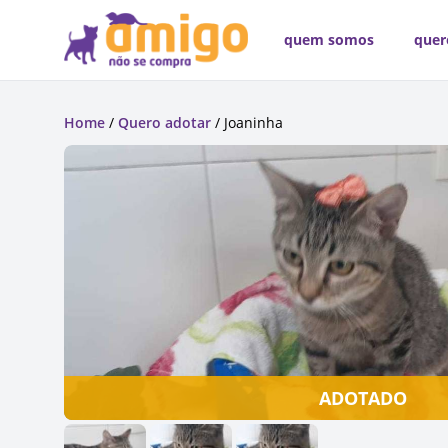
quem somos
quer
Home
/
Quero adotar
/ Joaninha
ADOTADO