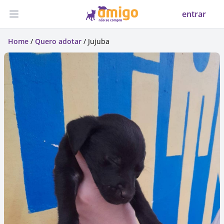
entrar
Abrir menu
Home
/
Quero adotar
/ Jujuba