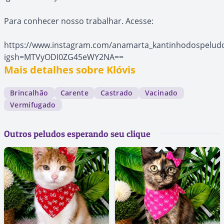
Para conhecer nosso trabalhar. Acesse:
https://www.instagram.com/anamarta_kantinhodospelud
igsh=MTVyODI0ZG45eWY2NA==
Mais detalhes sobre Klóvis
Brincalhão
Carente
Castrado
Vacinado
Vermifugado
Outros peludos esperando seu clique