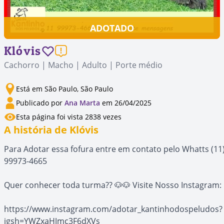
ADOTADO
Klóvis
Cachorro | Macho | Adulto | Porte médio
Está em São Paulo, São Paulo
Publicado por
Ana Marta
em 26/04/2025
Esta página foi vista 2838 vezes
A história de Klóvis
Para Adotar essa fofura entre em contato pelo Whatts (11
99973-4665
Quer conhecer toda turma?? 🐶🐶 Visite Nosso Instagram:
https://www.instagram.com/adotar_kantinhodospeludos?
igsh=YWZxaHJmc3F6dXVs