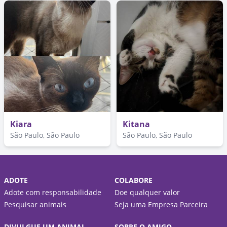
Kiara
Kitana
São Paulo, São Paulo
São Paulo, São Paulo
ADOTE
COLABORE
Adote com responsabilidade
Doe qualquer valor
Pesquisar animais
Seja uma Empresa Parceira
DIVULGUE UM ANIMAL
SOBRE O AMIGO