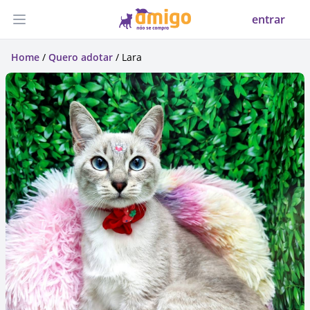
entrar
Abrir menu
Home
/
Quero adotar
/ Lara