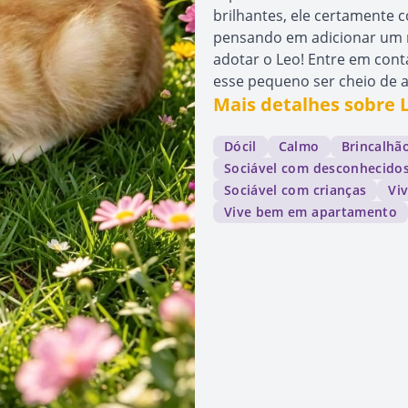
brilhantes, ele certamente c
pensando em adicionar um n
adotar o Leo! Entre em con
esse pequeno ser cheio de a
Mais detalhes sobre 
Dócil
Calmo
Brincalhã
Sociável com desconhecido
Sociável com crianças
Vi
Vive bem em apartamento