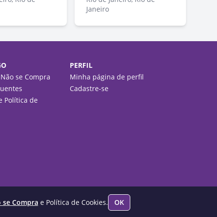
Janeiro
GO
PERFIL
 Não se Compra
Minha página de perfil
quentes
Cadastre-se
 Política de
o se Compra
e Política de Cookies.
OK