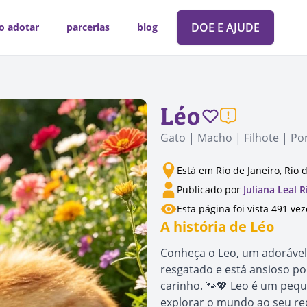
DOE E AJUDE
o adotar
parcerias
blog
Léo
Gato | Macho | Filhote | P
Está em Rio de Janeiro, Rio 
Publicado por
Juliana Leal 
Esta página foi vista 491 vez
A história de Léo
Conheça o Leo, um adorável
resgatado e está ansioso po
carinho. 🐾💖 Leo é um peq
explorar o mundo ao seu re