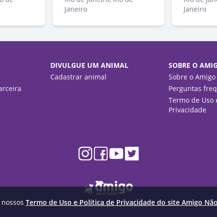
Janeiro
Janeiro
DIVULGUE UM ANIMAL
SOBRE O AMI
Cadastrar animal
Sobre o Amigo
rceira
Perguntas fre
Termo de Uso e
Privacidade
m nossos
Termo de Uso e Política de Privacidade do site Amigo Nã
Todos os direitos reservados.