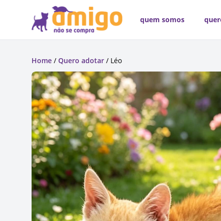
quem somos
quer
Home
/
Quero adotar
/ Léo