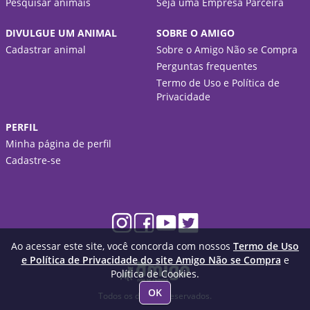
Pesquisar animais
Seja uma Empresa Parceira
DIVULGUE UM ANIMAL
SOBRE O AMIGO
Cadastrar animal
Sobre o Amigo Não se Compra
Perguntas frequentes
Termo de Uso e Política de
Privacidade
PERFIL
Minha página de perfil
Cadastre-se
Ao acessar este site, você concorda com nossos
Termo de Uso
e Política de Privacidade do site Amigo Não se Compra
e
Política de Cookies.
OK
Todos os direitos reservados.