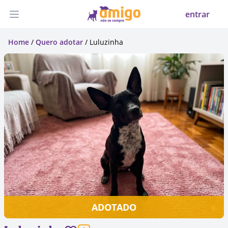
entrar
Abrir menu
Home
/
Quero adotar
/ Luluzinha
ADOTADO