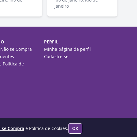
Janeiro
GO
PERFIL
 Não se Compra
Minha página de perfil
quentes
Cadastre-se
 Política de
o se Compra
e Política de Cookies.
OK