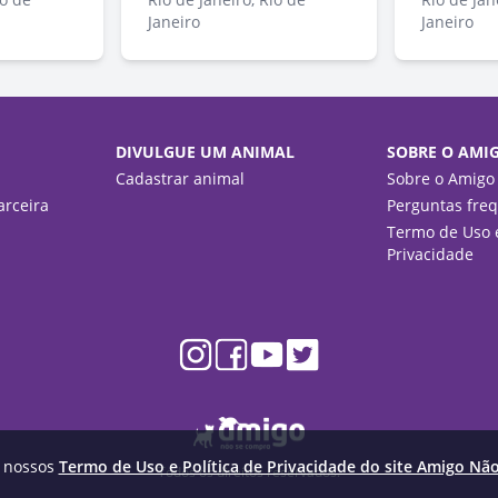
Janeiro
Janeiro
DIVULGUE UM ANIMAL
SOBRE O AMI
Cadastrar animal
Sobre o Amigo
rceira
Perguntas fre
Termo de Uso e
Privacidade
m nossos
Termo de Uso e Política de Privacidade do site Amigo Nã
Todos os direitos reservados.