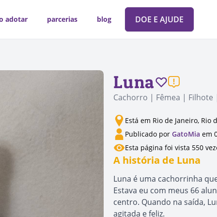
DOE E AJUDE
o adotar
parcerias
blog
Luna
Cachorro | Fêmea | Filhote 
Está em Rio de Janeiro, Rio 
Publicado por
GatoMia
em 0
Esta página foi vista 550 vez
A história de Luna
Luna é uma cachorrinha que 
Estava eu com meus 66 alu
centro. Quando na saída, L
agitada e feliz.