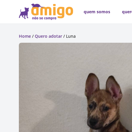
quem somos
quer
Home
/
Quero adotar
/ Luna