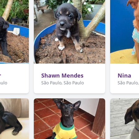
r
Shawn Mendes
Nina
aulo
São Paulo, São Paulo
São Paulo,