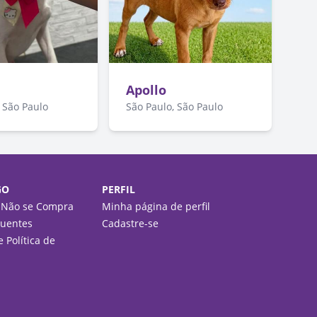
Apollo
 São Paulo
São Paulo, São Paulo
GO
PERFIL
 Não se Compra
Minha página de perfil
quentes
Cadastre-se
 Política de