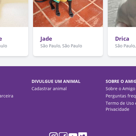
e
Jade
Drica
aulo
São Paulo, São Paulo
São Paulo,
DIVULGUE UM ANIMAL
SOBRE O AMI
Cadastrar animal
Sobre o Amigo
rceira
Perguntas fre
Termo de Uso e
Privacidade