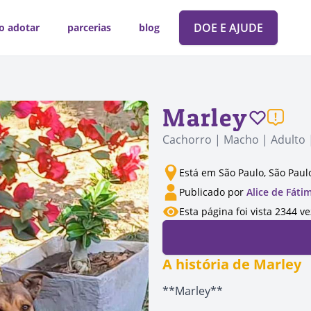
DOE E AJUDE
o adotar
parcerias
blog
Marley
Cachorro | Macho | Adulto 
Está em São Paulo, São Paul
Publicado por
Alice de Fáti
Esta página foi vista 2344 v
A história de Marley
**Marley**