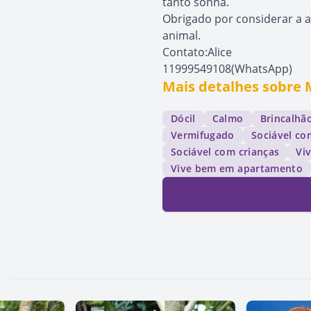
tanto sonha.
Obrigado por considerar a a
animal.
Contato:Alice
11999549108(WhatsApp)
Mais detalhes sobre 
Dócil
Calmo
Brincalhã
Vermifugado
Sociável c
Sociável com crianças
Vi
Vive bem em apartamento