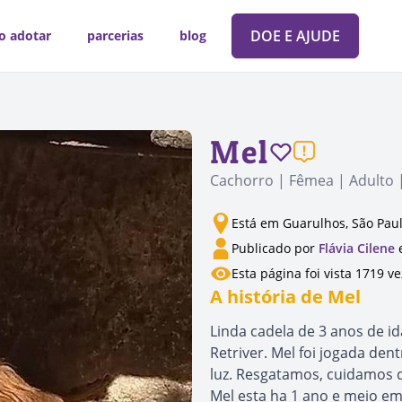
DOE E AJUDE
o adotar
parcerias
blog
Mel
Cachorro | Fêmea | Adulto 
Está em Guarulhos, São Pau
Publicado por
Flávia Cilene
e
Esta página foi vista 1719 v
A história de Mel
Linda cadela de 3 anos de i
Retriver. Mel foi jogada den
luz. Resgatamos, cuidamos d
Mel esta ha 1 ano e meio em 